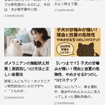
がよく吠えて困...
ブル研究員のシエロだよ。今日
は「犬が留守番中に吠...
2026年1月28日
2026年2月22日
ポメラニアンの無駄吠え対
【いつまで？】子犬の甘噛
策｜原因別しつけ方法と正
みが痛い！理由と放置の危
しい改善法
険性、やめさせる5つのし
つけステップ
皆様こんにちワン！ポメラニア
ン研究担当のシエロです🐾
皆様こんにちワン。車を運転
✨「うちのポ...
中、散歩中のわんちゃんに見入
ってしまった運転失格の...
2026年2月16日
2025年9月28日