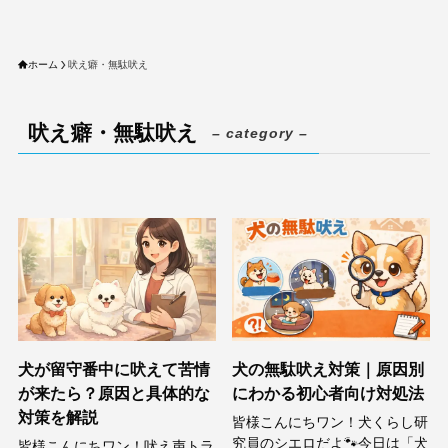
ホーム
吠え癖・無駄吠え
吠え癖・無駄吠え
– category –
犬が留守番中に吠えて苦情
犬の無駄吠え対策｜原因別
が来たら？原因と具体的な
にわかる初心者向け対処法
対策を解説
皆様こんにちワン！犬くらし研
究員のシエロだよ🐾今日は「犬
皆様こんにちワン！吠え声トラ