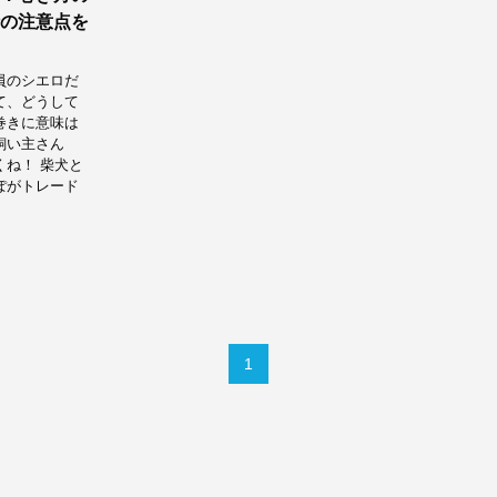
の注意点を
員のシエロだ
て、どうして
巻きに意味は
飼い主さん
ね！ 柴犬と
ぽがトレード
1