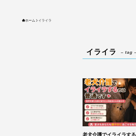
ホーム
イライラ
イライラ
– tag 
老犬介護でイライラする