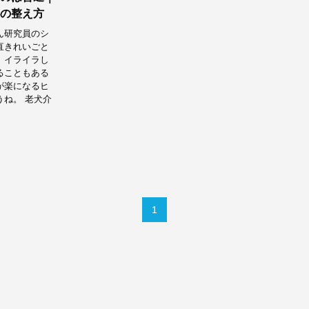
の整え方
ん研究員のシ
直きれいごと
。イライラし
ることもある
が楽になるヒ
ね。 老犬介
1