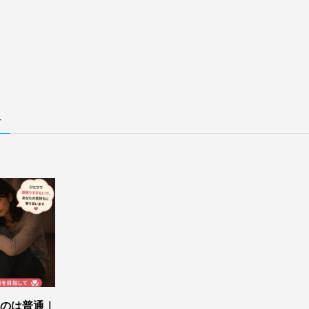
–
のは普通｜