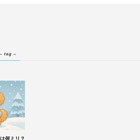
– tag –
は何ミリ？