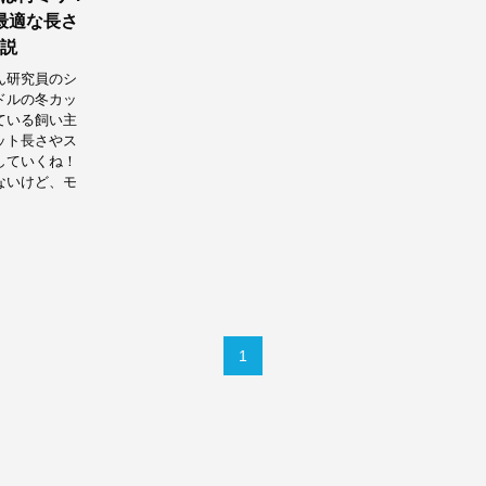
の最適な長さ
説
ん研究員のシ
ドルの冬カッ
ている飼い主
ット長さやス
していくね！
ないけど、モ
1