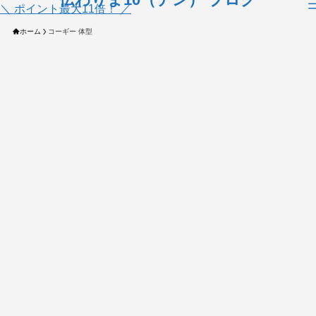
＼ ポイント最大11倍！ ／
ホーム
コーギー 体型