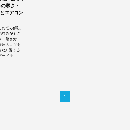
ルの寒さ・
とエアコン
んお悩み解決
、毛並みがもこ
さ・暑さ対
管理のコツを
ね♪ 愛くる
ドル...
1