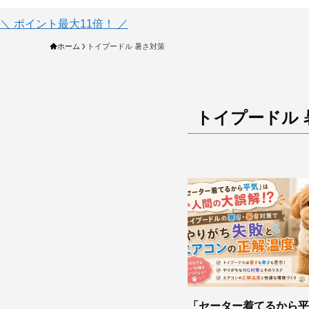
＼ ポイント最大11倍！ ／
ホーム
トイプードル 暑さ対策
トイプードル 
「セーター着てるから平