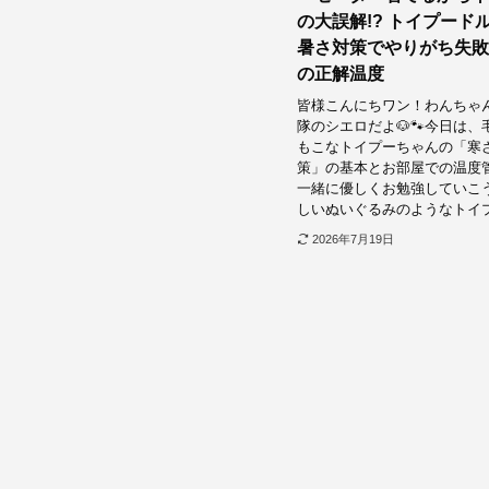
の大誤解!? トイプード
暑さ対策でやりがち失敗
の正解温度
皆様こんにちワン！わんちゃ
隊のシエロだよ🐶🐾今日は
もこなトイプーちゃんの「寒
策」の基本とお部屋での温度
一緒に優しくお勉強していこう
しいぬいぐるみのようなトイプー
2026年7月19日