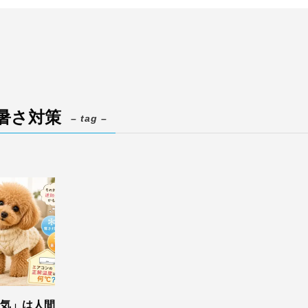
暑さ対策
– tag –
気」は人間