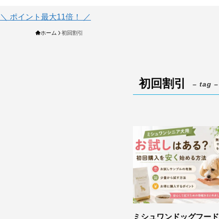
＼ ポイント最大11倍！ ／
ホーム
初回割引
初回割引
– tag –
ミシュワンドッグフード