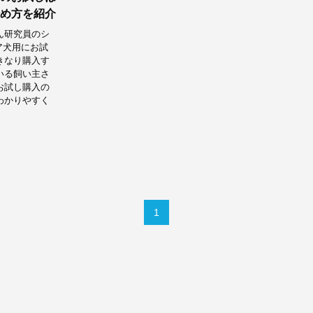
め方を紹介
ん研究員のシ
ア犬用にお試
きなり購入す
いる飼い主さ
お試し購入の
わかりやすく
1