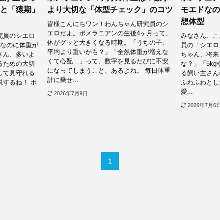
と「猿期」
より大切な「体型チェック」のコツ
モエドなの
想体型
皆様こんにちワン！わんちゃん研究員のシ
エロだよ。ポメラニアンの生後4ヶ月って、
究員のシエロ
みなさん、こ
体がグッと大きくなる時期。「うちの子、
月なのに体重が
員の「シエロ
平均より重いかも？」「全然体重が増えな
さん、多いよ
ちゃん、将来
くて心配…」って、数字を見るたびに不安
るための大切
な？」「5kg
になってしまうこと、あるよね。 毎日体重
して見守れる
る飼い主さん
計に乗せ...
するね！ ポ
ふわふわとし
愛...
2026年7月9日
2026年7月6
1