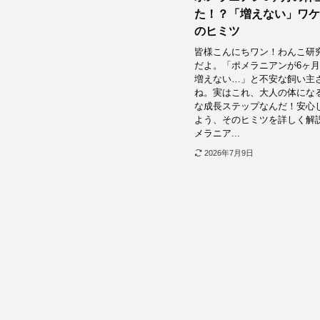
た！？「増えない」ワケ
のヒミツ
皆様こんにちワン！わんこ研
だよ。「ポメラニアンが6ヶ
増えない…」と不安な飼い主
ね。実はこれ、大人の体にな
な成長ステップなんだ！安心
よう、そのヒミツを詳しく解説
メラニア...
2026年7月9日