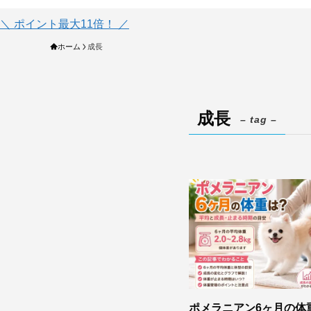
＼ ポイント最大11倍！ ／
ホーム
成長
成長
– tag –
ポメラニアン6ヶ月の体