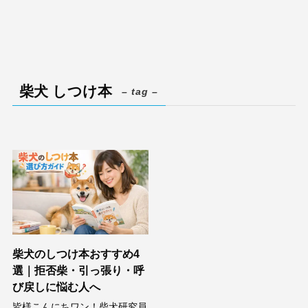
柴犬 しつけ本
– tag –
柴犬のしつけ本おすすめ4
選｜拒否柴・引っ張り・呼
び戻しに悩む人へ
皆様こんにちワン！柴犬研究員