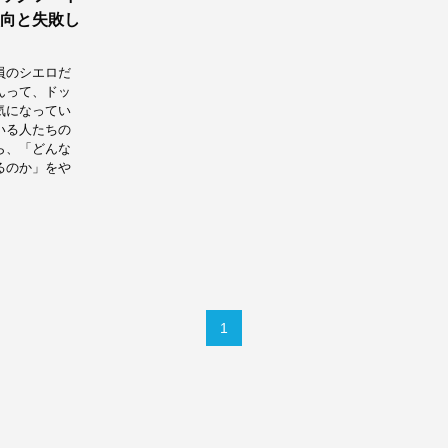
向と失敗し
員のシエロだ
んって、ドッ
気になってい
いる人たちの
ら、「どんな
るのか」をや
1