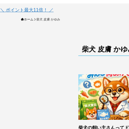
＼ ポイント最大11倍！ ／
ホーム
柴犬 皮膚 かゆみ
柴犬 皮膚 か
柴犬の飼い主さんってド