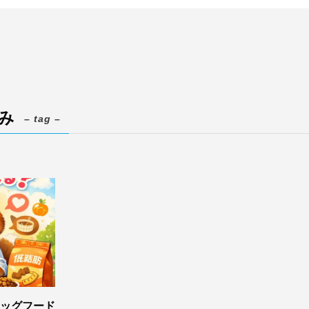
ゆみ
– tag –
ッグフード