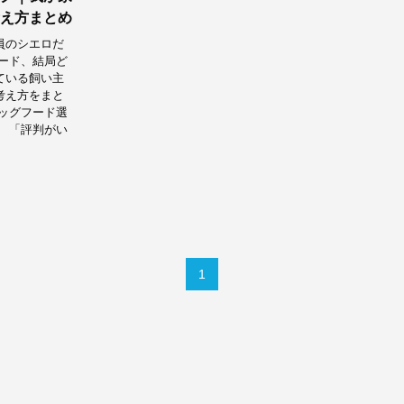
え方まとめ
員のシエロだ
ード、結局ど
ている飼い主
考え方をまと
ッグフード選
 「評判がい
1