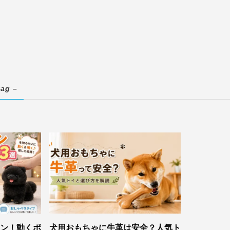
tag –
ン！動くポ
犬用おもちゃに牛革は安全？人気ト