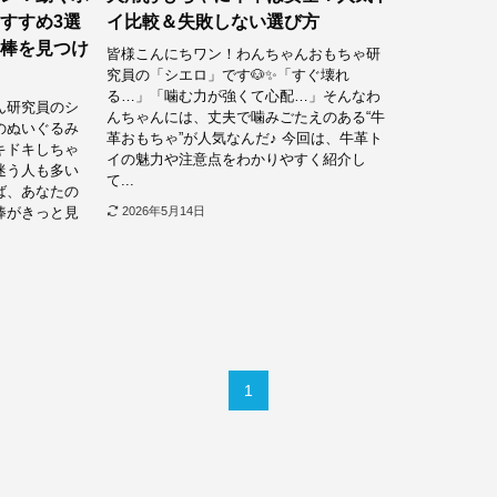
すすめ3選
イ比較＆失敗しない選び方
棒を見つけ
皆様こんにちワン！わんちゃんおもちゃ研
究員の「シエロ」です🐶✨「すぐ壊れ
る…」「噛む力が強くて心配…」そんなわ
ん研究員のシ
んちゃんには、丈夫で噛みごたえのある“牛
のぬいぐるみ
革おもちゃ”が人気なんだ♪ 今回は、牛革ト
キドキしちゃ
イの魅力や注意点をわかりやすく紹介し
迷う人も多い
て...
ば、あなたの
棒がきっと見
2026年5月14日
1