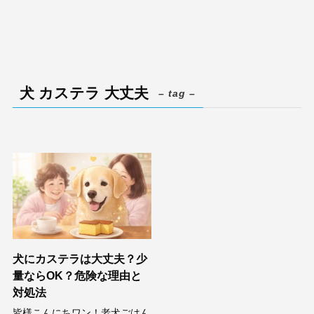
犬 カステラ 大丈夫
– tag –
犬にカステラは大丈夫？少
量ならOK？危険な理由と
対処法
皆様こんにちワン！老犬ごはん