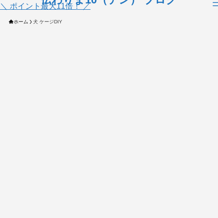
＼ ポイント最大11倍！ ／
ホーム
犬 ケージDIY