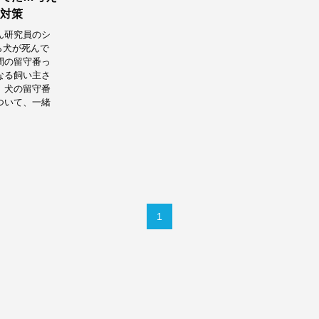
対策
ん研究員のシ
ら犬が死んで
間の留守番っ
なる飼い主さ
、犬の留守番
ついて、一緒
1