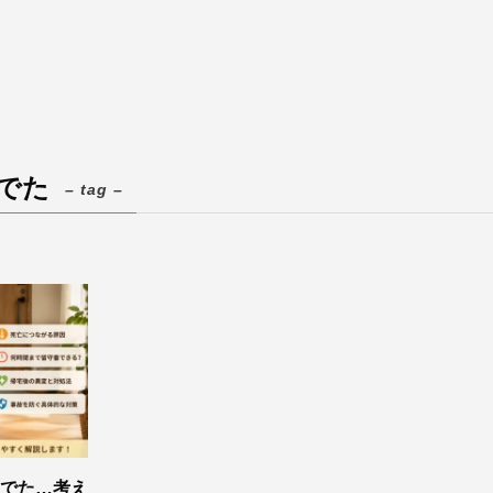
んでた
– tag –
でた…考え