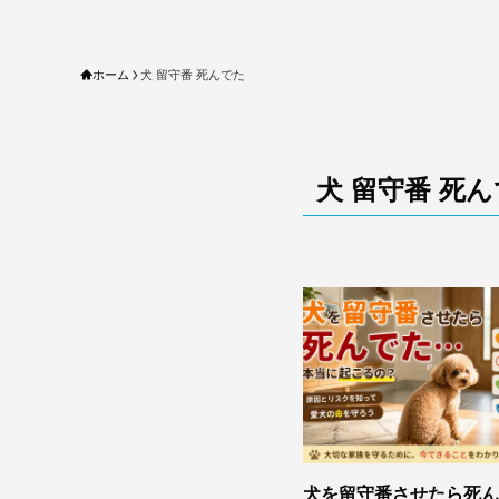
ホーム
犬 留守番 死んでた
犬 留守番 死
犬を留守番させたら死ん