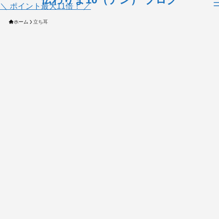
＼ ポイント最大11倍！ ／
ホーム
立ち耳