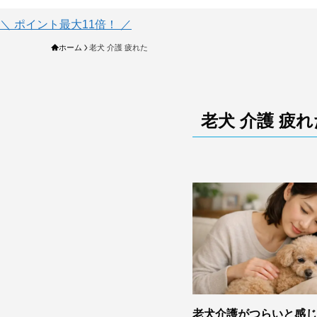
＼ ポイント最大11倍！ ／
ホーム
老犬 介護 疲れた
老犬 介護 疲れ
老犬介護がつらいと感じ