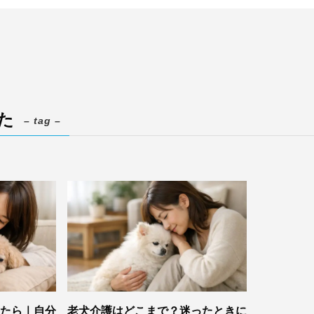
た
– tag –
たら｜自分
老犬介護はどこまで？迷ったときに