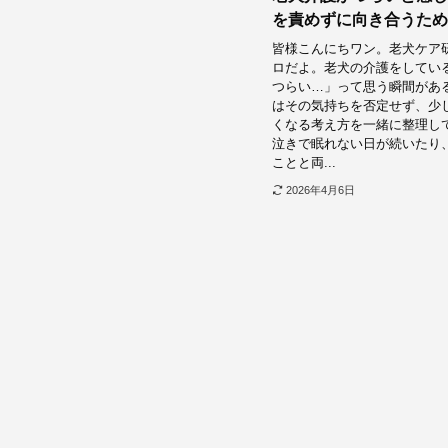
を責めずに向き合うため
皆様こんにちワン。老犬ケア
ロだよ。老犬の介護をしてい
つらい…」って思う瞬間があ
はその気持ちを否定せず、少
くなる考え方を一緒に整理して
泣きで眠れない日が続いたり
ことと両...
2026年4月6日