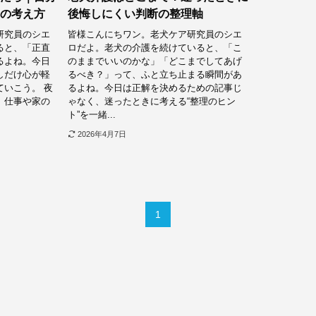
の考え方
後悔しにくい判断の整理軸
研究員のシエ
皆様こんにちワン。老犬ケア研究員のシエ
ると、「正直
ロだよ。老犬の介護を続けていると、「こ
るよね。今日
のままでいいのかな」「どこまでしてあげ
しだけ心が軽
るべき？」って、ふと立ち止まる瞬間があ
いこう。 夜
るよね。今日は正解を決めるための記事じ
、仕事や家の
ゃなく、迷ったときに考える“整理のヒン
ト”を一緒...
2026年4月7日
1