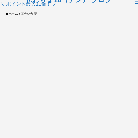
＼ ポイント最大11倍！ ／
ホーム
茶色い犬 夢