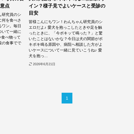
意点
イン？様子見でよいケースと受診の
目安
ん研究員のシ
に何を食べさ
皆様こんにちワン！わんちゃん研究員のシ
るワン。毎日
エロだよ♪ 愛犬を抱っこしたときや足を触
ついて一緒に
ったときに、「今ポキッて鳴った？」と驚
い食べ物って
いたことはないかな？今日は犬の関節がポ
段の食事でで
キポキ鳴る原因や、病院へ相談した方がよ
いケースについて一緒に見ていこうね♪ 愛
犬を抱っ...
2026年6月21日
1