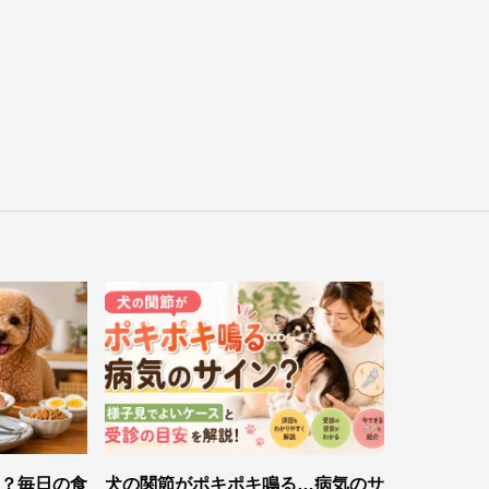
？毎日の食
犬の関節がポキポキ鳴る…病気のサ