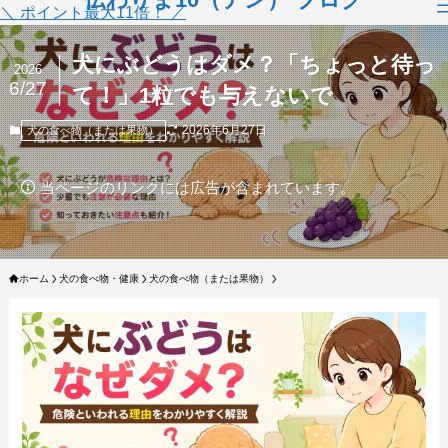
＼ ポイント最大11倍！ ／
犬にぶどうはダメ？「ちょっと待っ
2026
6/27
て！」1粒でも与えないで
2026年6月27日
犬の食べ物（または果物）
当ページのリンクには広告が含まれています。
ホーム
犬の食べ物・健康
犬の食べ物（または果物）