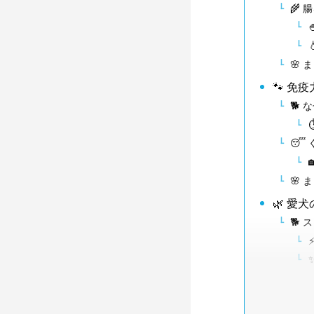
🌾
🌸
🐾 
🐕
😴
🌸
🌿 愛
🐕