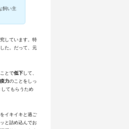
な飼い主
究しています。特
した。だって、元
ことで
低下
して、
疫力
のことをしっ
きしてもらうため
をイキイキと過ご
ッと詰め込んでお