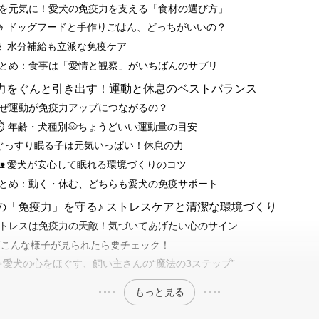
 腸を元気に！愛犬の免疫力を支える「食材の選び方」
🍚 ドッグフードと手作りごはん、どっちがいいの？
💧 水分補給も立派な免疫ケア
 まとめ：食事は「愛情と観察」がいちばんのサプリ
免疫力をぐんと引き出す！運動と休息のベストバランス
 なぜ運動が免疫力アップにつながるの？
⏱️ 年齢・犬種別🐶ちょうどいい運動量の目安
 ぐっすり眠る子は元気いっぱい！休息の力
🏡 愛犬が安心して眠れる環境づくりのコツ
 まとめ：動く・休む、どちらも愛犬の免疫サポート
犬の「免疫力」を守る♪ ストレスケアと清潔な環境づくり
 ストレスは免疫力の天敵！気づいてあげたい心のサイン
⚡️こんな様子が見られたら要チェック！
✨️愛犬の心をほぐす、飼い主さんの“魔法の3ステップ”
もっと見る