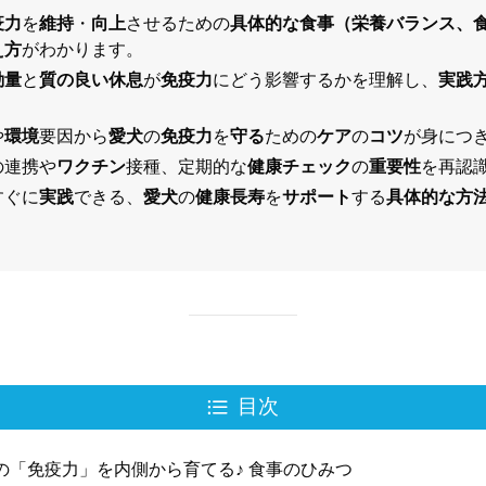
疫力
を
維持
・
向上
させるための
具体的な食事（栄養バランス、
え方
がわかります。
動量
と
質の良い休息
が
免疫力
にどう影響するかを理解し、
実践
。
や
環境
要因から
愛犬
の
免疫力
を
守る
ための
ケア
の
コツ
が身につ
の連携や
ワクチン
接種、定期的な
健康チェック
の
重要性
を再認
すぐに
実践
できる、
愛犬
の
健康長寿
を
サポート
する
具体的な方
目次
犬の「免疫力」を内側から育てる♪ 食事のひみつ