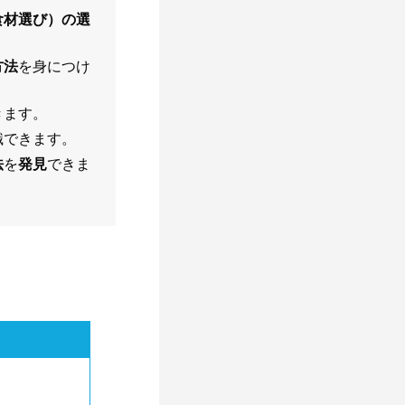
食材選び）の選
方法
を身につけ
きます。
識できます。
法
を
発見
できま