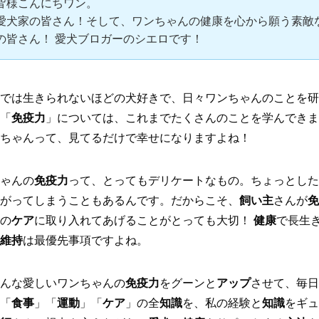
皆様こんにちワン。
愛犬家の皆さん！そして、ワンちゃんの健康を心から願う素敵
の皆さん！ 愛犬ブロガーのシエロです！
では生きられないほどの犬好きで、日々ワンちゃんのことを研
「
免疫力
」については、これまでたくさんのことを学んできま
ちゃんって、見てるだけで幸せになりますよね！
ゃんの
免疫力
って、とってもデリケートなもの。ちょっとした
がってしまうこともあるんです。だからこそ、
飼い主
さんが
免
の
ケア
に取り入れてあげることがとっても大切！
健康
で長生
維持
は最優先事項ですよね。
んな愛しいワンちゃんの
免疫力
をグーンと
アップ
させて、毎日
「
食事
」「
運動
」「
ケア
」の全
知識
を、私の経験と
知識
をギュ