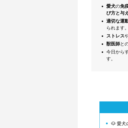
愛犬
の
免
び方と与
適切な運
られます
ストレス
獣医師
と
今日から
す。
🐶 愛