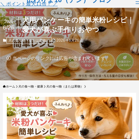
＼ ポイント最大11倍！ ／
犬用パンケーキの簡単米粉レシピ｜
2026
6/26
愛犬が喜ぶ手作りおやつ
2026年6月26日
犬の食べ物（または果物）
当ページのリンクには広告が含まれています。
ホーム
犬の食べ物・健康
犬の食べ物（または果物）