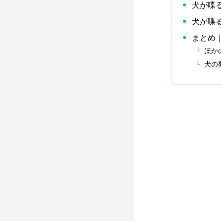
犬が喋
犬が喋
まとめ
ほか
犬の