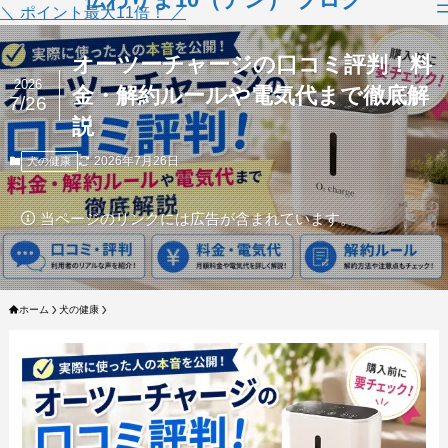
＼ ポイント最大11倍！ ／
オーツーチャージの口コミ評判！料
2026
金・解約ルールや電気代まで徹底解
7/26
説
2026年7月26日
犬の健康
当ページのリンクには広告が含まれています。
ホーム
犬の健康