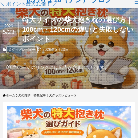
＼ ポイント最大11倍！ ／
特大サイズの柴犬抱き枕の選び方｜
2026
100cm・120cmの違いと失敗しない
5/23
ポイント
2026年5月23日
犬グッズレビュー
当ページのリンクには広告が含まれています。
ホーム
犬の雑学・特集記事
犬グッズレビュー