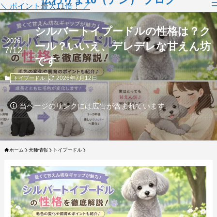
＼ ポイント最大11倍！ ／
シルバートイプードルの性格は？ク
2026
ール？いいえ、デレデレな甘えん坊
7/12
です
2026年7月12日
トイプードル
当ページのリンクには広告が含まれています。
ホーム
犬種情報
トイプードル