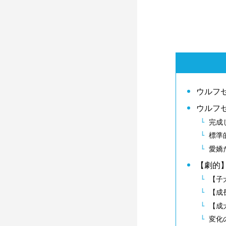
ウルフ
ウルフ
完成
標準
愛嬌
【劇的
【子
【成
【成
変化