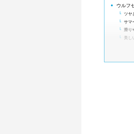
ウルフ
ツヤ
サマ
滑り
美し