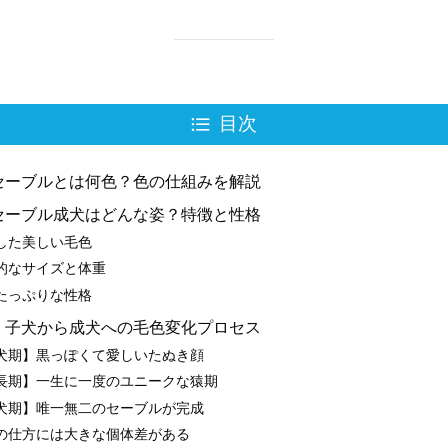
目次
セーブルとは何色？色の仕組みを解説
セーブル成犬はどんな姿？特徴と性格
した美しい毛色
的なサイズと体重
たっぷりな性格
】子犬から成犬への毛色変化プロセス
犬期】黒っぽくて愛しいたぬき顔
長期】一生に一度のユニークな猿期
犬期】唯一無二のセーブルが完成
の仕方には大きな個体差がある