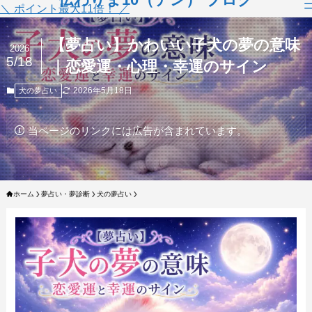
＼ ポイント最大11倍！ ／
【夢占い】かわいい子犬の夢の意味
2026
5/18
｜恋愛運・心理・幸運のサイン
2026年5月18日
犬の夢占い
当ページのリンクには広告が含まれています。
ホーム
夢占い・夢診断
犬の夢占い