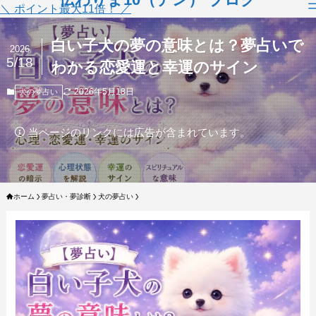
＼ ポイント最大11倍！ ／
白い子犬の夢の意味とは？夢占いで
2026
5/18
わかる恋愛運と幸運のサイン
2026年5月18日
犬の夢占い
当ページのリンクには広告が含まれています。
ホーム
夢占い・夢診断
犬の夢占い