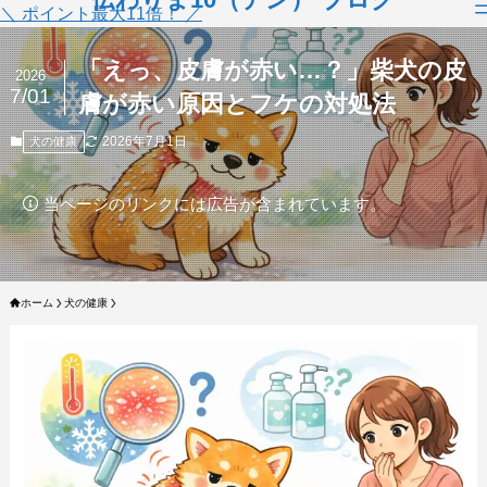
＼ ポイント最大11倍！ ／
「えっ、皮膚が赤い…？」柴犬の皮
2026
7/01
膚が赤い原因とフケの対処法
2026年7月1日
犬の健康
当ページのリンクには広告が含まれています。
ホーム
犬の健康