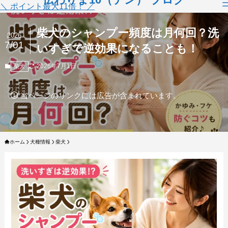
＼ ポイント最大11倍！ ／
柴犬のシャンプー頻度は月何回？洗
2026
7/01
いすぎで逆効果になることも！
2026年7月1日
柴犬
当ページのリンクには広告が含まれています。
ホーム
犬種情報
柴犬