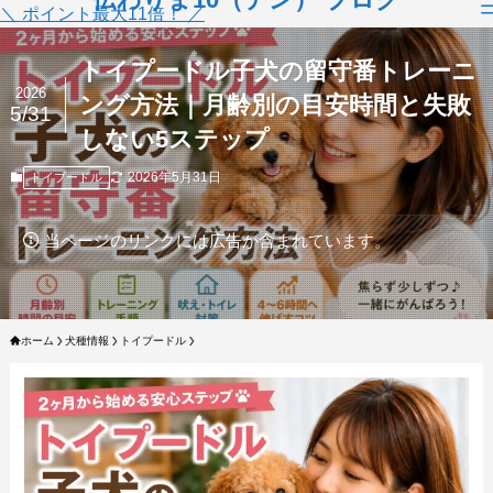
＼ ポイント最大11倍！ ／
トイプードル子犬の留守番トレーニ
2026
ング方法｜月齢別の目安時間と失敗
5/31
しない5ステップ
2026年5月31日
トイプードル
当ページのリンクには広告が含まれています。
ホーム
犬種情報
トイプードル